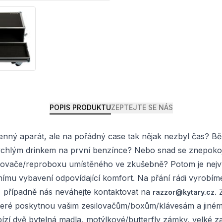
POPIS PRODUKTU
ZEPTEJTE SE NÁS
i cenný aparát, ale na pořádný case tak nějak nezbyl čas? 
ychlým drinkem na první benzínce? Nebo snad se znepokoj
ače/reproboxu umístěného ve zkušebně? Potom je nejvyšší
 vybavení odpovídající komfort. Na přání rádi vyrobíme 
, případně nás neváhejte kontaktovat na
.
razzor@kytary.cz
 které poskytnou vašim zesilovačům/boxům/klávesám a jin
zí dvě bytelná madla, motýlkové/butterfly zámky, velké zao