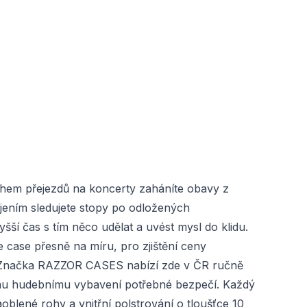
Během přejezdů na koncerty zaháníte obavy z
ením sledujete stopy po odložených
 čas s tím něco udělat a uvést mysl do klidu.
case přesně na míru, pro zjištění ceny
 Značka RAZZOR CASES nabízí zde v ČR ručně
ému hudebnímu vybavení potřebné bezpečí. Každý
blené rohy a vnitřní polstrování o tloušťce 10