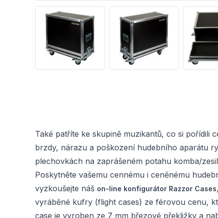
Také patříte ke skupině muzikantů, co si pořídil
brzdy, nárazu a poškození hudebního aparátu r
plechovkách na zaprášeném potahu komba/zesilov
Poskytněte vašemu cennému i ceněnému hudebnímu
vyzkoušejte náš
on-line konfigurátor Razzor Cases
vyráběné kufry (flight cases) ze férovou cenu,
case je vyroben ze 7 mm březové překližky a nabí