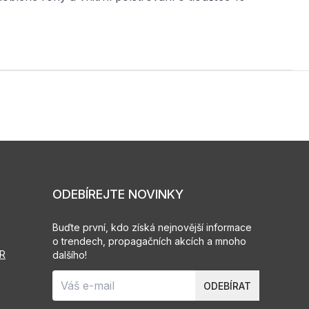
ODEBÍREJTE NOVINKY
Buďte první, kdo získá nejnovější informace
o trendech, propagačních akcích a mnoho
PR
dalšího!
ODEBÍRAT