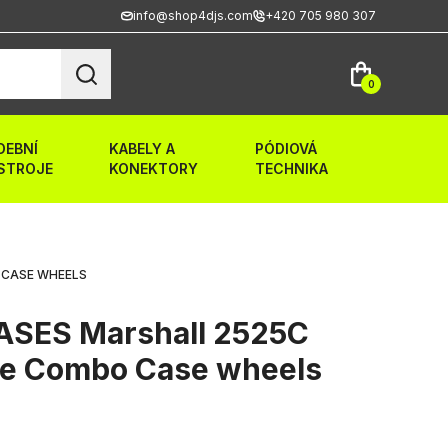
info@shop4djs.com
+420 705 980 307
0
DEBNÍ
KABELY A
PÓDIOVÁ
STROJE
KONEKTORY
TECHNIKA
 CASE WHEELS
SES Marshall 2525C
lee Combo Case wheels