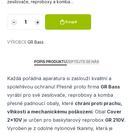
zesilovače, reproboxy a komba…
-
+
Koupit
VÝROBCE:
GR Bass
POPIS PRODUKTU
ZEPTEJTE SE NÁS
Každá pořádná aparatura si zaslouží kvalitní a
spolehlivou ochranu! Přesně proto firma
GR Bass
vyrábí pro své zesilovače, reproboxy a komba
přesně padnoucí obaly, které
chrání proti prachu,
vlhkosti a mechanickému poškození
. Obal
Cover
2x10V
je určen pro baskytarový reprobox
GR 210V
.
Vyroben je z odolné nylonové tkaniny, která je