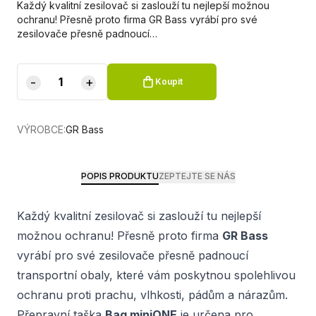
Každý kvalitní zesilovač si zaslouží tu nejlepší možnou
ochranu! Přesně proto firma GR Bass vyrábí pro své
zesilovače přesně padnoucí…
-
+
Koupit
VÝROBCE:
GR Bass
POPIS PRODUKTU
ZEPTEJTE SE NÁS
Každý kvalitní zesilovač si zaslouží tu nejlepší
možnou ochranu! Přesně proto firma
GR Bass
vyrábí pro své zesilovače přesně padnoucí
transportní obaly, které vám poskytnou spolehlivou
ochranu proti prachu, vlhkosti, pádům a nárazům.
Přepravní taška
Bag miniONE
je určena pro