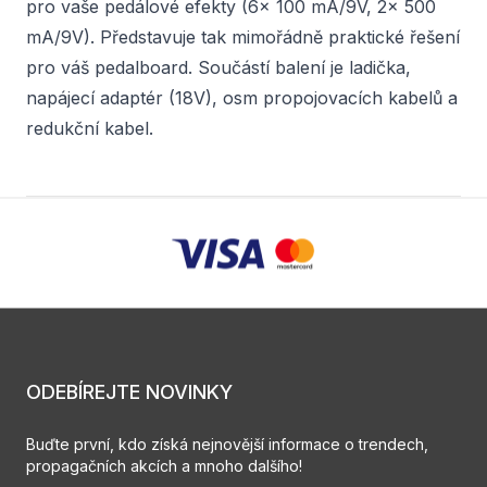
pro vaše pedálové efekty (6x 100 mA/9V, 2x 500
mA/9V). Představuje tak mimořádně praktické řešení
pro váš pedalboard. Součástí balení je ladička,
napájecí adaptér (18V), osm propojovacích kabelů a
redukční kabel.
ODEBÍREJTE NOVINKY
Buďte první, kdo získá nejnovější informace o trendech,
propagačních akcích a mnoho dalšího!