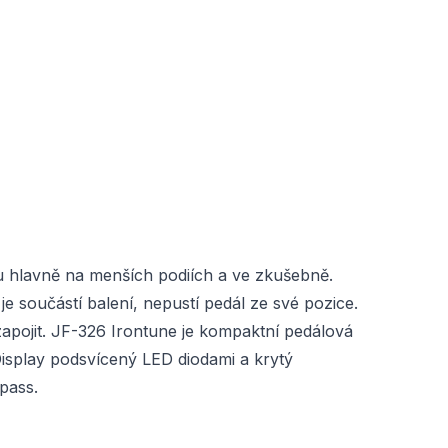
u hlavně na menších podiích a ve zkušebně.
e součástí balení, nepustí pedál ze své pozice.
apojit. JF-326 Irontune je kompaktní pedálová
Display podsvícený LED diodami a krytý
pass.