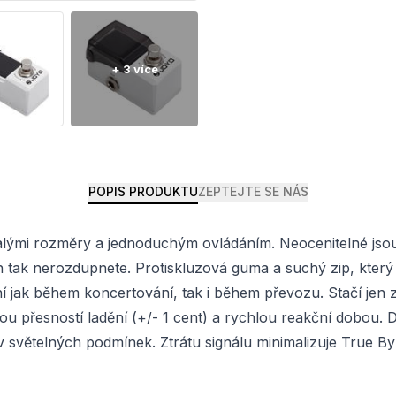
POPIS PRODUKTU
ZEPTEJTE SE NÁS
malými rozměry a jednoduchým ovládáním. Neocenitelné jso
n tak nerozdupnete. Protiskluzová guma a suchý zip, který j
í jak během koncertování, tak i během převozu. Stačí jen z
ou přesností ladění (+/- 1 cent) a rychlou reakční dobou. 
iv světelných podmínek. Ztrátu signálu minimalizuje True By