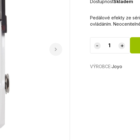
Dostupnost
Skladem
Pedálové efekty ze sér
ovládáním. Neocenitelné
-
+
VÝROBCE:
Joyo