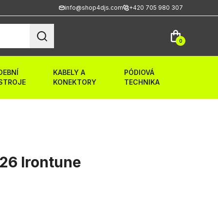
info@shop4djs.com
+420 705 980 307
0
DEBNÍ
KABELY A
PÓDIOVÁ
STROJE
KONEKTORY
TECHNIKA
26 Irontune