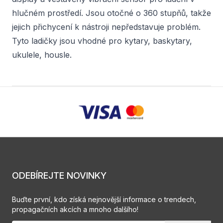
hlučném prostředí. Jsou otočné o 360 stupňů, takže
jejich přichycení k nástroji nepředstavuje problém.
Tyto ladičky jsou vhodné pro kytary, baskytary,
ukulele, housle.
ODEBÍREJTE NOVINKY
Buďte první, kdo získá nejnovější informace o trendech,
propagačních akcích a mnoho dalšího!