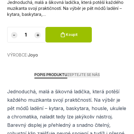
Jednoduchá, malá a šikovná ladička, která potěší každého
muzikanta svojí praktičností. Na výběr je pět módů ladění –
kytara, baskytara,…
-
+
Koupit
VÝROBCE:
Joyo
POPIS PRODUKTU
ZEPTEJTE SE NÁS
Jednoduchá, malá a šikovná ladička, která potěší
každého muzikanta svojí praktičností. Na výběr je
pět módů ladění – kytara, baskytara, housle, ukulele
a chromatika, naladit tedy lze jakýkoliv nástroj.
Barevný displej je přehledný a snadno čitelný,
robustní klip zajišťuje pevné spojení a tudíž i přesné