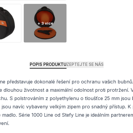
POPIS PRODUKTU
ZEPTEJTE SE NÁS
Line představuje dokonalé řešení pro ochranu vašich bubnů
je dlouhou životnost a maximální odolnost proti protržení.
duchu. S polstrováním z polyethylenu o tloušťce 25 mm jso
ine jsou navíc vybaveny velkým zipem pro snadný přístup. 
madlo. Série 1000 Line od Stefy Line je ideálním partner
ení.