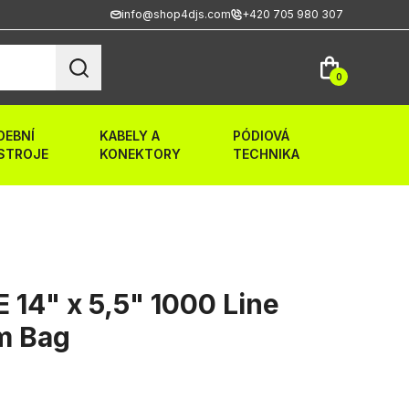
info@shop4djs.com
+420 705 980 307
0
DEBNÍ
KABELY A
PÓDIOVÁ
STROJE
KONEKTORY
TECHNIKA
 14" x 5,5" 1000 Line
m Bag