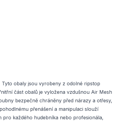
. Tyto obaly jsou vyrobeny z odolné ripstop
 Vnitřní část obalů je vyložena vzdušnou Air Mesh
u bubny bezpečně chráněny před nárazy a otřesy,
K pohodlnému přenášení a manipulaci slouží
em pro každého hudebníka nebo profesionála,