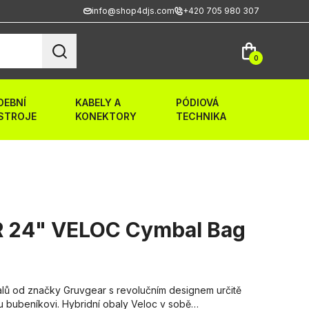
info@shop4djs.com
+420 705 980 307
0
DEBNÍ
KABELY A
PÓDIOVÁ
STROJE
KONEKTORY
TECHNIKA
 24" VELOC Cymbal Bag
lů od značky Gruvgear s revolučním designem určitě
u bubeníkovi. Hybridní obaly Veloc v sobě…