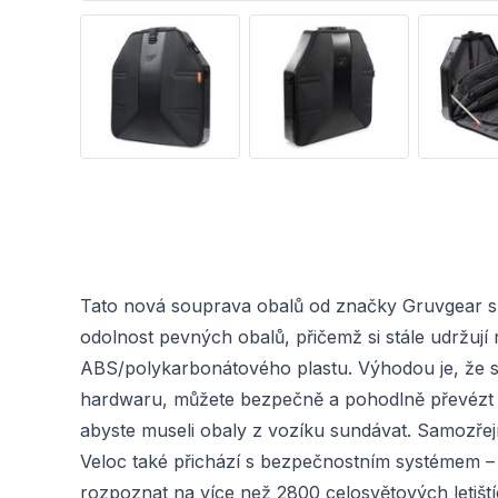
Tato nová souprava obalů od značky Gruvgear s 
odolnost pevných obalů, přičemž si stále udržují
ABS/polykarbonátového plastu. Výhodou je, že se
hardwaru, můžete bezpečně a pohodlně převézt na
abyste museli obaly z vozíku sundávat. Samozřejmo
Veloc také přichází s bezpečnostním systémem – k
rozpoznat na více než 2800 celosvětových letiští