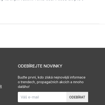
ODEBÍREJTE NOVINKY
Buďte první, kdo získá nejnovější informace
o trendech, propagačních akcích a mnoho
PR
dalšího!
ODEBÍRAT