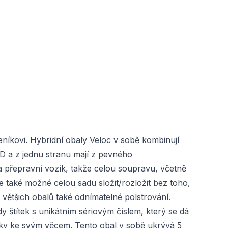
íkovi. Hybridní obaly Veloc v sobě kombinují
0D a z jednu stranu mají z pevného
 přepravní vozík, takže celou soupravu, včetně
 také možné celou sadu složit/rozložit bez toho,
 většich obalů také odnímatelné polstrování.
 štítek s unikátním sériovým číslem, který se dá
átky ke svým věcem. Tento obal v sobě ukrývá 5