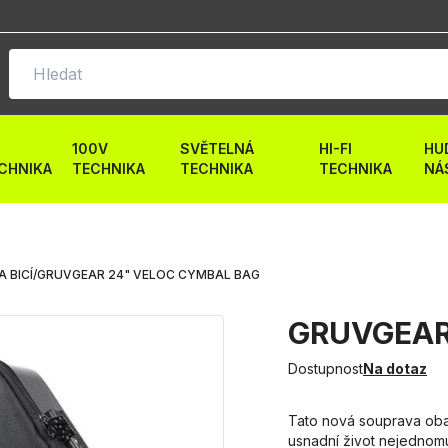
100V
SVĚTELNÁ
HI-FI
HU
CHNIKA
TECHNIKA
TECHNIKA
TECHNIKA
NÁ
A BICÍ
/
GRUVGEAR 24" VELOC CYMBAL BAG
GRUVGEAR
Dostupnost
Na dotaz
Tato nová souprava oba
usnadní život nejednom