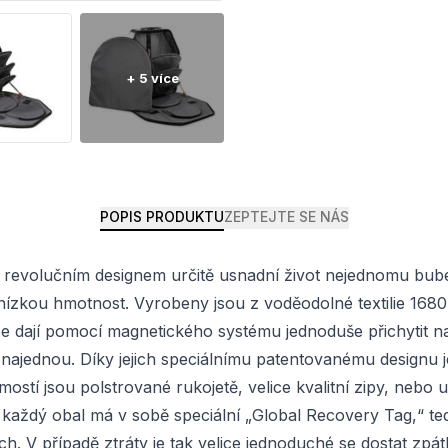
POPIS PRODUKTU
ZEPTEJTE SE NÁS
revolučním designem určitě usnadní život nejednomu buben
 nízkou hmotnost. Vyrobeny jsou z voděodolné textilie 168
 dají pomocí magnetického systému jednoduše přichytit na
jednou. Díky jejich speciálnímu patentovanému designu je
stí jsou polstrované rukojetě, velice kvalitní zipy, nebo u
aždý obal má v sobě speciální „Global Recovery Tag,“ tedy
ch. V případě ztráty je tak velice jednoduché se dostat zp