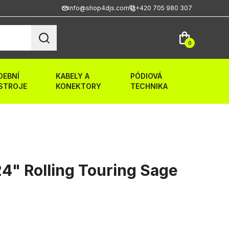
info@shop4djs.com
+420 705 980 307
0
DEBNÍ
KABELY A
PÓDIOVÁ
STROJE
KONEKTORY
TECHNIKA
4" Rolling Touring Sage