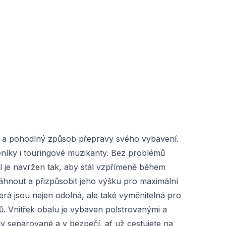
čný a pohodlný způsob přepravy svého vybavení.
níky i touringové muzikanty. Bez problémů
al je navržen tak, aby stál vzpřímeně během
áhnout a přizpůsobit jeho výšku pro maximální
erá jsou nejen odolná, ale také vyměnitelná pro
elů. Vnitřek obalu je vybaven polstrovanými a
ly separované a v bezpečí, ať už cestujete na