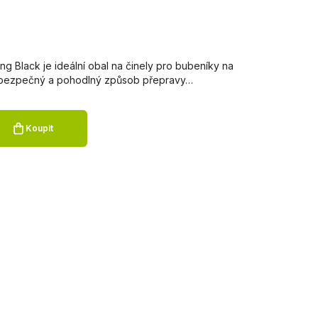
ring Black je ideální obal na činely pro bubeníky na
jí bezpečný a pohodlný způsob přepravy…
Koupit