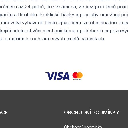
ůměru až 24 palců, což znamená, že bez problémů pojme i v
pacitu a flexibilitu. Praktické háčky a popruhy umožňují při
množství vybavení. Tímto způsobem lze obal snadno rozší
kající odolnost vůči mechanickému opotřebení i nepřízniv
litu a maximální ochranu svých činelů na cestách.
ACE
OBCHODNÍ PODMÍNKY
Obchodní podmínky