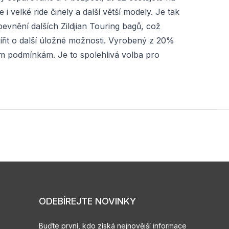
elké ride činely a další větší modely. Je tak
pevnění dalších Zildjian Touring bagů, což
řit o další úložné možnosti. Vyrobený z 20%
ým podmínkám. Je to spolehlivá volba pro
ODEBÍREJTE NOVINKY
Buďte první, kdo získá nejnovější informace