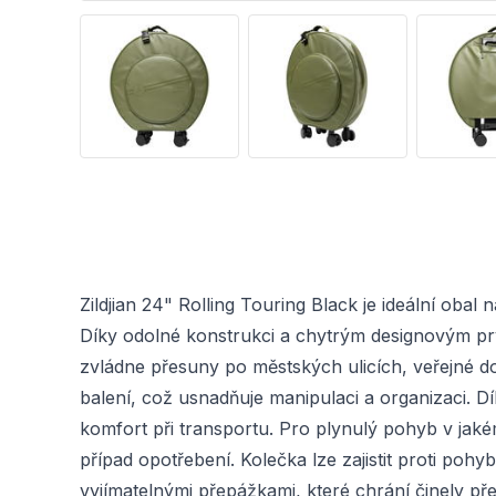
Zildjian 24" Rolling Touring Black je ideální ob
Díky odolné konstrukci a chytrým designovým pr
zvládne přesuny po městských ulicích, veřejné dop
balení, což usnadňuje manipulaci a organizaci. 
komfort při transportu. Pro plynulý pohyb v jaké
případ opotřebení. Kolečka lze zajistit proti pohy
vyjímatelnými přepážkami, které chrání činely př