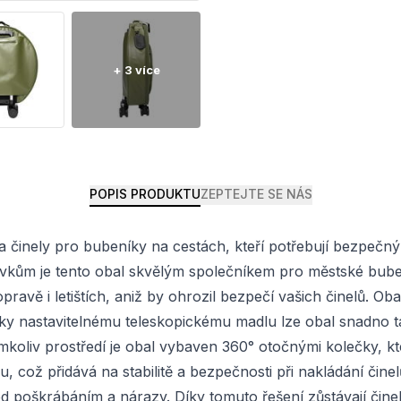
POPIS PRODUKTU
ZEPTEJTE SE NÁS
al na činely pro bubeníky na cestách, kteří potřebují bezpe
vkům je tento obal skvělým společníkem pro městské bube
ravě i letištích, aniž by ohrozil bezpečí vašich činelů. Ob
Díky nastavitelnému teleskopickému madlu lze obal snadno t
mkoliv prostředí je obal vybaven 360° otočnými kolečky, kt
bu, což přidává na stabilitě a bezpečnosti při nakládání čin
ed poškrábáním a nárazy. Díky tomuto řešení zůstávají čine