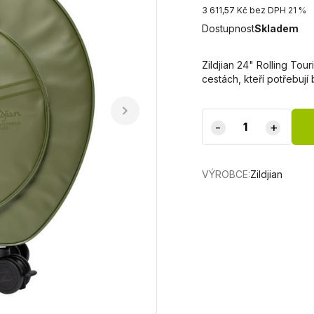
3 611,57 Kč bez DPH 21 %
Dostupnost
Skladem
Zildjian 24" Rolling Tou
cestách, kteří potřebu
-
+
VÝROBCE:
Zildjian