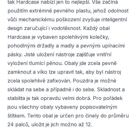
tak Hardcase nabízí jen to nejlepší. Vše začíná
použitím extrémně pevného plastu, jehož odolnost
vůči mechanickému poškození zvyšuje inteligentní
design zaručující i vodotěsnost. Každý obal
Hardcase je vybaven spolehlivými kolečky,
pohodlnými držadly a madly a pevnými upínacími
pásky. Jisté uložení nástroje zajišťuje vnitřní
vyložení tlumící pěnou. Obaly jde zcela pevně
zamknout a víko lze upravit tak, aby byl nástroj
zcela spolehlivě zafixován. Pouzdra je možné
skládat na sebe a případně i do sebe. Skladnost a
stabilita je tak opravdu velmi dobrá. Pro pořádek
jsou všechny obaly vybaveny popisovatelným
štítkem. Tento obal je určen pro činely do průměru
24 palců, uložit je jich možno až 12.