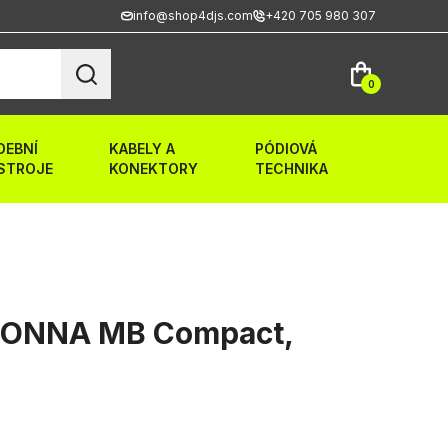
info@shop4djs.com
+420 705 980 307
0
DEBNÍ
KABELY A
PÓDIOVÁ
STROJE
KONEKTORY
TECHNIKA
ONNA MB Compact,