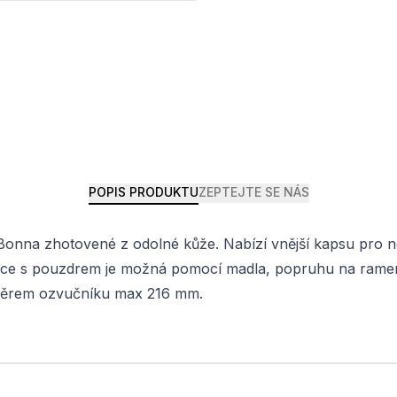
POPIS PRODUKTU
ZEPTEJTE SE NÁS
na zhotovené z odolné kůže. Nabízí vnější kapsu pro noty
ulace s pouzdrem je možná pomocí madla, popruhu na ra
ůměrem ozvučníku max 216 mm.