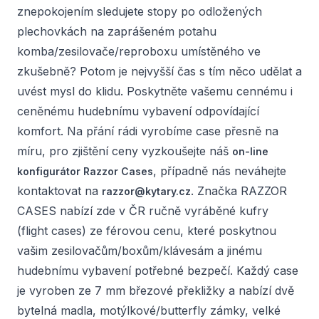
znepokojením sledujete stopy po odložených
plechovkách na zaprášeném potahu
komba/zesilovače/reproboxu umístěného ve
zkušebně? Potom je nejvyšší čas s tím něco udělat a
uvést mysl do klidu. Poskytněte vašemu cennému i
ceněnému hudebnímu vybavení odpovídající
komfort. Na přání rádi vyrobíme case přesně na
míru, pro zjištění ceny vyzkoušejte náš
on-line
, případně nás neváhejte
konfigurátor Razzor Cases
kontaktovat na
. Značka RAZZOR
razzor@kytary.cz
CASES nabízí zde v ČR ručně vyráběné kufry
(flight cases) ze férovou cenu, které poskytnou
vašim zesilovačům/boxům/klávesám a jinému
hudebnímu vybavení potřebné bezpečí. Každý case
je vyroben ze 7 mm březové překližky a nabízí dvě
bytelná madla, motýlkové/butterfly zámky, velké