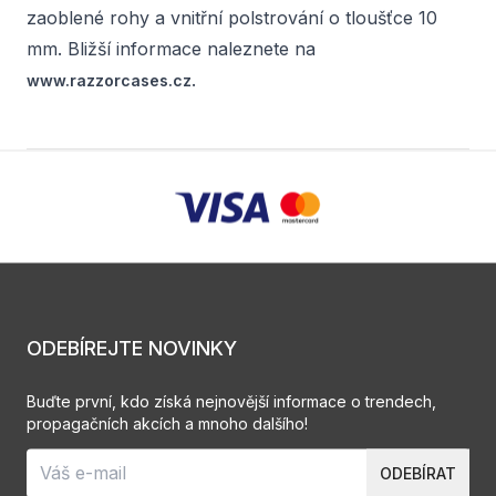
zaoblené rohy a vnitřní polstrování o tloušťce 10
mm. Bližší informace naleznete na
.
www.razzorcases.cz
ODEBÍREJTE NOVINKY
Buďte první, kdo získá nejnovější informace o trendech,
propagačních akcích a mnoho dalšího!
ODEBÍRAT