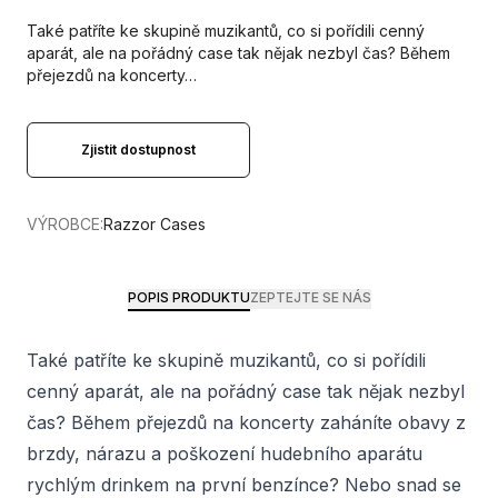
Také patříte ke skupině muzikantů, co si pořídili cenný
aparát, ale na pořádný case tak nějak nezbyl čas? Během
přejezdů na koncerty…
Zjistit dostupnost
VÝROBCE:
Razzor Cases
POPIS PRODUKTU
ZEPTEJTE SE NÁS
Také patříte ke skupině muzikantů, co si pořídili
cenný aparát, ale na pořádný case tak nějak nezbyl
čas? Během přejezdů na koncerty zaháníte obavy z
brzdy, nárazu a poškození hudebního aparátu
rychlým drinkem na první benzínce? Nebo snad se