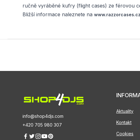
ručně vyráběné kufry (flight cases) ze férovou
Bližší informace naleznete na
www.razzorcases.c
INFORM
Aktuality
info@shop4djs.com
Kontakt
+420 705 980 307
Cookies