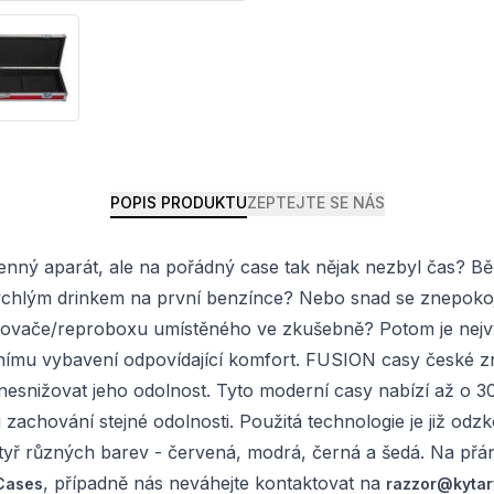
POPIS PRODUKTU
ZEPTEJTE SE NÁS
i cenný aparát, ale na pořádný case tak nějak nezbyl čas? 
ychlým drinkem na první benzínce? Nebo snad se znepokoj
ače/reproboxu umístěného ve zkušebně? Potom je nejvyšší
mu vybavení odpovídající komfort. FUSION casy české zn
snižovat jeho odolnost. Tyto moderní casy nabízí až o 30
při zachování stejné odolnosti. Použitá technologie je již
čtyř různých barev - červená, modrá, černá a šedá. Na přán
, případně nás neváhejte kontaktovat na
 Cases
razzor@kytar