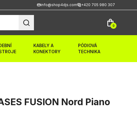
info@shop4djs.com
+420 705 980 307
0
DEBNÍ
KABELY A
PÓDIOVÁ
STROJE
KONEKTORY
TECHNIKA
SES FUSION Nord Piano