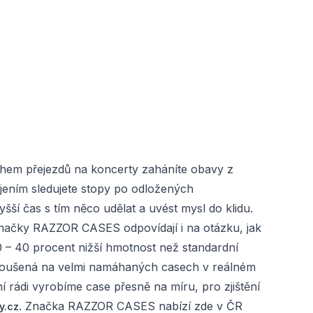
Během přejezdů na koncerty zaháníte obavy z
ením sledujete stopy po odložených
 čas s tím něco udělat a uvést mysl do klidu.
ačky RAZZOR CASES odpovídají i na otázku, jak
 – 40 procent nižší hmotnost než standardní
 odzkoušená na velmi namáhaných casech v reálném
í rádi vyrobíme case přesně na míru, pro zjištění
. Značka RAZZOR CASES nabízí zde v ČR
y.cz