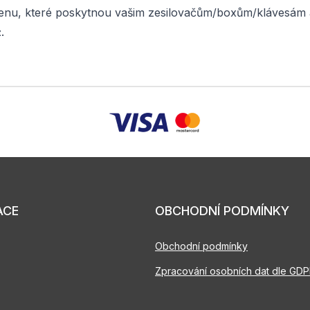
 cenu, které poskytnou vašim zesilovačům/boxům/klávesám
.
z
ACE
OBCHODNÍ PODMÍNKY
Obchodní podmínky
Zpracování osobních dat dle GD