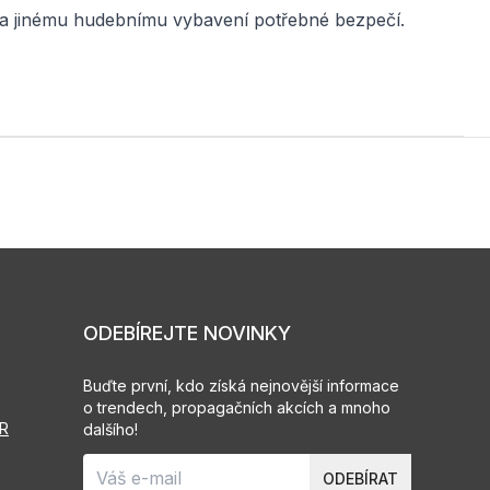
 a jinému hudebnímu vybavení potřebné bezpečí.
ODEBÍREJTE NOVINKY
Buďte první, kdo získá nejnovější informace
o trendech, propagačních akcích a mnoho
PR
dalšího!
ODEBÍRAT