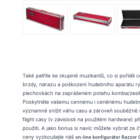
Také patříte ke skupině muzikantů, co si pořídil
brzdy, nárazu a poškození hudebního aparátu r
plechovkách na zaprášeném potahu komba/zesilov
Poskytněte vašemu cennému i ceněnému hudební
významně snížit váhu casu a zároveň souběžně ne
flight casy (v závislosti na použitém hardware) 
použití. A jako bonus si navíc můžete vybrat ze 
ceny vyzkoušejte náš
on-line konfigurátor Razzor