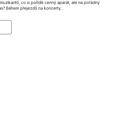
muzikantů, co si pořídili cenný aparát, ale na pořádný
čas? Během přejezdů na koncerty…
s