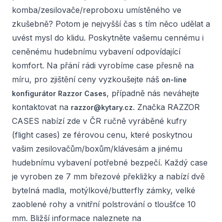
komba/zesilovače/reproboxu umístěného ve
zkušebně? Potom je nejvyšší čas s tím něco udělat a
uvést mysl do klidu. Poskytněte vašemu cennému i
ceněnému hudebnímu vybavení odpovídající
komfort. Na přání rádi vyrobíme case přesně na
míru, pro zjištění ceny vyzkoušejte náš
on-line
, případně nás neváhejte
konfigurátor Razzor Cases
kontaktovat na
. Značka RAZZOR
razzor@kytary.cz
CASES nabízí zde v ČR ručně vyráběné kufry
(flight cases) ze férovou cenu, které poskytnou
vašim zesilovačům/boxům/klávesám a jinému
hudebnímu vybavení potřebné bezpečí. Každý case
je vyroben ze 7 mm březové překližky a nabízí dvě
bytelná madla, motýlkové/butterfly zámky, velké
zaoblené rohy a vnitřní polstrování o tloušťce 10
mm. Bližší informace naleznete na