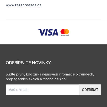
.
www.razzorcases.cz
ODEBÍREJTE NOVINKY
Buďte první, kdo získá nejnovější informace o trendech,
propagačních akcích a mnoho dalšího!
ODEBÍRAT