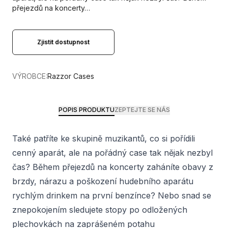
přejezdů na koncerty…
Zjistit dostupnost
VÝROBCE:
Razzor Cases
POPIS PRODUKTU
ZEPTEJTE SE NÁS
Také patříte ke skupině muzikantů, co si pořídili
cenný aparát, ale na pořádný case tak nějak nezbyl
čas? Během přejezdů na koncerty zaháníte obavy z
brzdy, nárazu a poškození hudebního aparátu
rychlým drinkem na první benzínce? Nebo snad se
znepokojením sledujete stopy po odložených
plechovkách na zaprášeném potahu