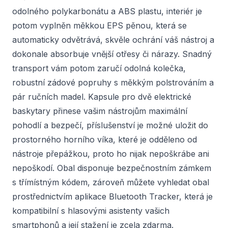
odolného polykarbonátu a ABS plastu, interiér je
potom vyplněn měkkou EPS pěnou, která se
automaticky odvětrává, skvěle ochrání váš nástroj a
dokonale absorbuje vnější otřesy či nárazy. Snadný
transport vám potom zaručí odolná kolečka,
robustní zádové popruhy s měkkým polstrováním a
pár ručních madel. Kapsule pro dvě elektrické
baskytary přinese vašim nástrojům maximální
pohodlí a bezpečí, příslušenství je možné uložit do
prostorného horního víka, které je odděleno od
nástroje přepážkou, proto ho nijak nepoškrábe ani
nepoškodí. Obal disponuje bezpečnostním zámkem
s třímístným kódem, zároveň můžete vyhledat obal
prostřednictvím aplikace Bluetooth Tracker, která je
kompatibilní s hlasovými asistenty vašich
smartphonů a její stažení je zcela zdarma.