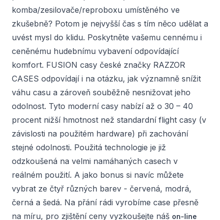
komba/zesilovače/reproboxu umístěného ve
zkušebně? Potom je nejvyšší čas s tím něco udělat a
uvést mysl do klidu. Poskytněte vašemu cennému i
ceněnému hudebnímu vybavení odpovídající
komfort. FUSION casy české značky RAZZOR
CASES odpovídají i na otázku, jak významně snížit
váhu casu a zároveň souběžně nesnižovat jeho
odolnost. Tyto moderní casy nabízí až o 30 – 40
procent nižší hmotnost než standardní flight casy (v
závislosti na použitém hardware) při zachování
stejné odolnosti. Použitá technologie je již
odzkoušená na velmi namáhaných casech v
reálném použití. A jako bonus si navíc můžete
vybrat ze čtyř různých barev - červená, modrá,
černá a šedá. Na přání rádi vyrobíme case přesně
na míru, pro zjištění ceny vyzkoušejte náš
on-line