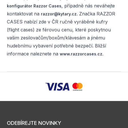
, případně nás neváhejte
konfigurátor Razzor Cases
kontaktovat na
. Značka RAZZOR
razzor@kytary.cz
CASES nabízí zde v ČR ručně vyráběné kufry
(flight cases) ze férovou cenu, které poskytnou
vašim zesilovačům/boxům/klávesám a jinému
hudebnímu vybavení potřebné bezpečí. Bližší
informace naleznete na
.
www.razzorcases.cz
ODEBÍREJTE NOVINKY