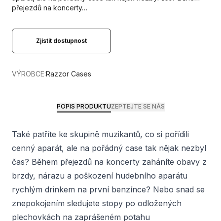
přejezdů na koncerty…
Zjistit dostupnost
VÝROBCE:
Razzor Cases
POPIS PRODUKTU
ZEPTEJTE SE NÁS
Také patříte ke skupině muzikantů, co si pořídili
cenný aparát, ale na pořádný case tak nějak nezbyl
čas? Během přejezdů na koncerty zaháníte obavy z
brzdy, nárazu a poškození hudebního aparátu
rychlým drinkem na první benzínce? Nebo snad se
znepokojením sledujete stopy po odložených
plechovkách na zaprášeném potahu