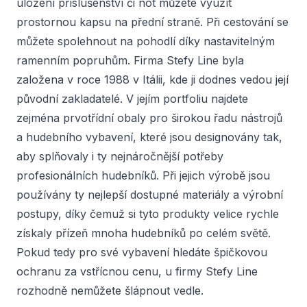
uložení příslušenství či not můžete využít
prostornou kapsu na přední straně. Při cestování se
můžete spolehnout na pohodlí díky nastavitelným
ramenním popruhům. Firma Stefy Line byla
založena v roce 1988 v Itálii, kde ji dodnes vedou její
původní zakladatelé. V jejím portfoliu najdete
zejména prvotřídní obaly pro širokou řadu nástrojů
a hudebního vybavení, které jsou designovány tak,
aby splňovaly i ty nejnáročnější potřeby
profesionálních hudebníků. Při jejich výrobě jsou
používány ty nejlepší dostupné materiály a výrobní
postupy, díky čemuž si tyto produkty velice rychle
získaly přízeň mnoha hudebníků po celém světě.
Pokud tedy pro své vybavení hledáte špičkovou
ochranu za vstřícnou cenu, u firmy Stefy Line
rozhodně nemůžete šlápnout vedle.