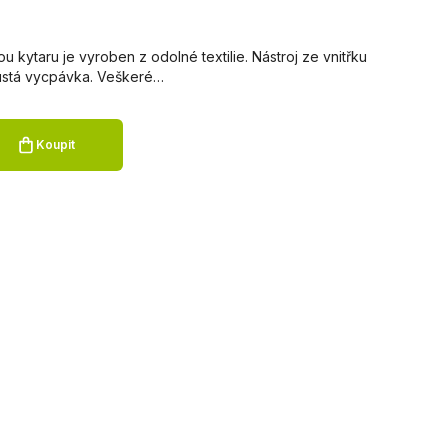
u kytaru je vyroben z odolné textilie. Nástroj ze vnitřku
tlustá vycpávka. Veškeré…
Koupit