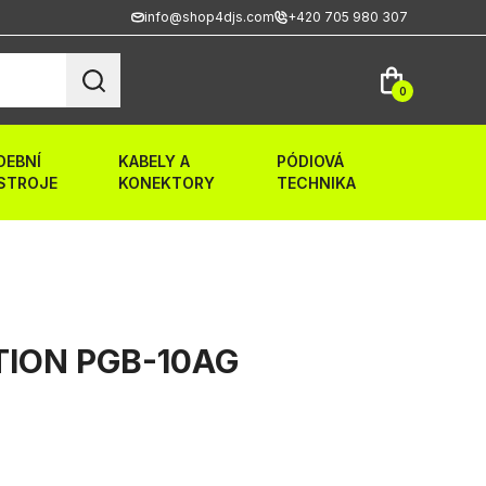
info@shop4djs.com
+420 705 980 307
0
DEBNÍ
KABELY A
PÓDIOVÁ
STROJE
KONEKTORY
TECHNIKA
ION PGB-10AG