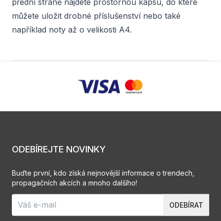
přední straně najdete prostornou kapsu, do které
můžete uložit drobné příslušenství nebo také
například noty až o velikosti A4.
ODEBÍREJTE NOVINKY
Buďte první, kdo získá nejnovější informace o trendech,
propagačních akcích a mnoho dalšího!
ODEBÍRAT