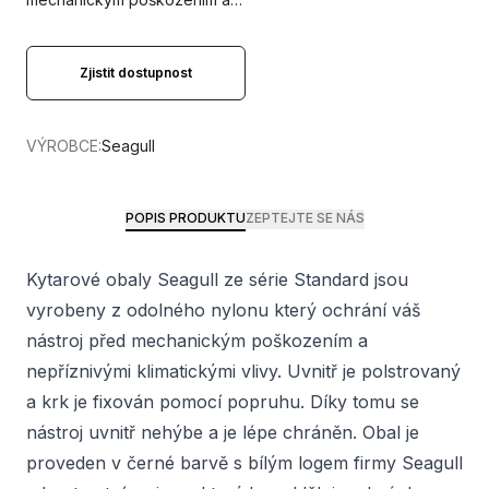
Zjistit dostupnost
VÝROBCE:
Seagull
POPIS PRODUKTU
ZEPTEJTE SE NÁS
Kytarové obaly Seagull ze série Standard jsou
vyrobeny z odolného nylonu který ochrání váš
nástroj před mechanickým poškozením a
nepříznivými klimatickými vlivy. Uvnitř je polstrovaný
a krk je fixován pomocí popruhu. Díky tomu se
nástroj uvnitř nehýbe a je lépe chráněn. Obal je
proveden v černé barvě s bílým logem firmy Seagull