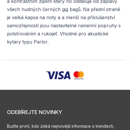
a kontrastním zipem který ho odděluje od záplavy
všech nudných černých gig bagů. Na přední straně
je velká kapsa na noty a a menší na příslušenství
samozřejmostí jsou nastavitelné ramenní popruhy s
polstrováním a rukojeť. Vhodné pro akustické
kytary typu Parlor.
ODEBÍREJTE NOVINKY
Buďte první, kdo získá nejnovější informace o trendech,