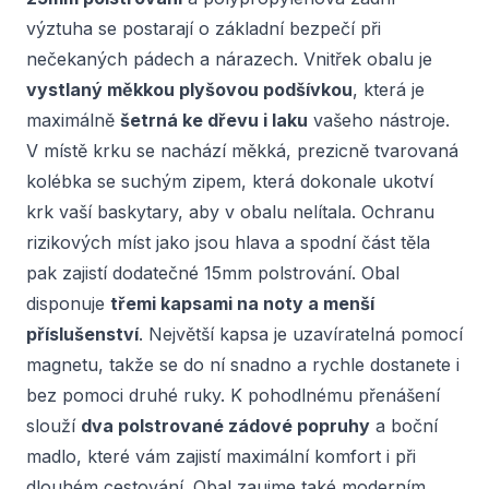
výztuha se postarají o základní bezpečí při
nečekaných pádech a nárazech. Vnitřek obalu je
vystlaný měkkou plyšovou podšívkou
, která je
maximálně
šetrná ke dřevu i laku
vašeho nástroje.
V místě krku se nachází měkká, prezicně tvarovaná
kolébka se suchým zipem, která dokonale ukotví
krk vaší baskytary, aby v obalu nelítala. Ochranu
rizikových míst jako jsou hlava a spodní část těla
pak zajistí dodatečné 15mm polstrování. Obal
disponuje
třemi kapsami na noty a menší
příslušenství
. Největší kapsa je uzavíratelná pomocí
magnetu, takže se do ní snadno a rychle dostanete i
bez pomoci druhé ruky. K pohodlnému přenášení
slouží
dva polstrované zádové popruhy
a boční
madlo, které vám zajistí maximální komfort i při
dlouhém cestování. Obal zaujme také moderním