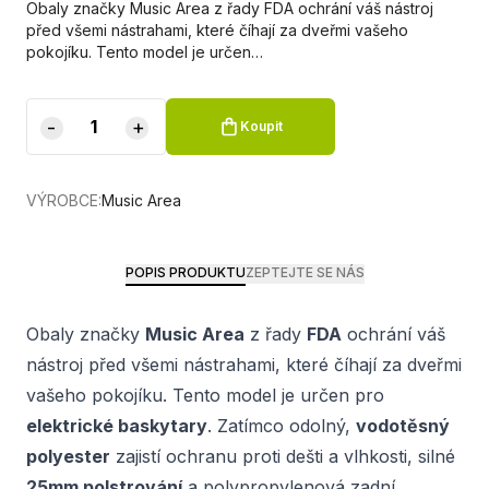
Obaly značky Music Area z řady FDA ochrání váš nástroj
před všemi nástrahami, které číhají za dveřmi vašeho
pokojíku. Tento model je určen…
-
+
Koupit
VÝROBCE:
Music Area
POPIS PRODUKTU
ZEPTEJTE SE NÁS
Obaly značky
Music Area
z řady
FDA
ochrání váš
nástroj před všemi nástrahami, které číhají za dveřmi
vašeho pokojíku. Tento model je určen pro
elektrické baskytary
. Zatímco odolný,
vodotěsný
polyester
zajistí ochranu proti dešti a vlhkosti, silné
25mm polstrování
a polypropylenová zadní