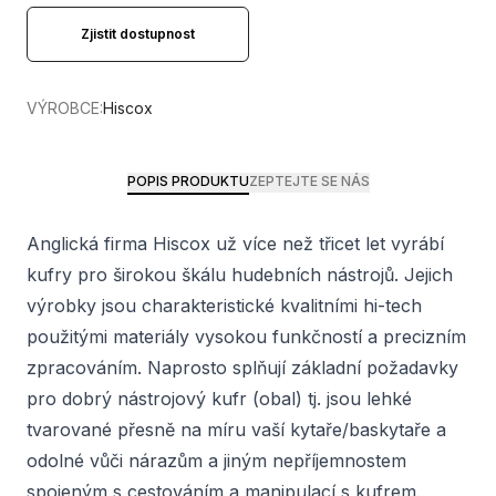
Zjistit dostupnost
VÝROBCE:
Hiscox
POPIS PRODUKTU
ZEPTEJTE SE NÁS
Anglická firma Hiscox už více než třicet let vyrábí
kufry pro širokou škálu hudebních nástrojů. Jejich
výrobky jsou charakteristické kvalitními hi-tech
použitými materiály vysokou funkčností a precizním
zpracováním. Naprosto splňují základní požadavky
pro dobrý nástrojový kufr (obal) tj. jsou lehké
tvarované přesně na míru vaší kytaře/baskytaře a
odolné vůči nárazům a jiným nepříjemnostem
spojeným s cestováním a manipulací s kufrem.