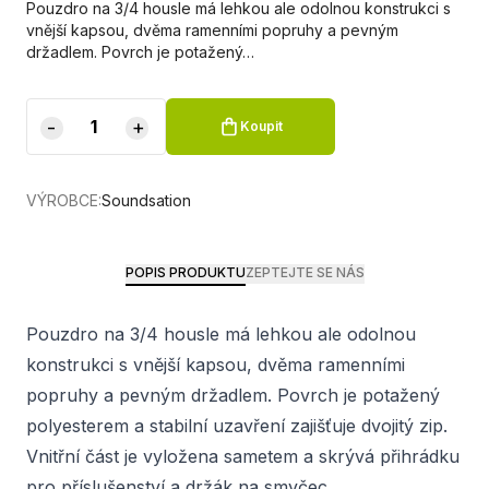
Pouzdro na 3/4 housle má lehkou ale odolnou konstrukci s
vnější kapsou, dvěma ramenními popruhy a pevným
držadlem. Povrch je potažený…
-
+
Koupit
VÝROBCE:
Soundsation
POPIS PRODUKTU
ZEPTEJTE SE NÁS
Pouzdro na 3/4 housle má lehkou ale odolnou
konstrukci s vnější kapsou, dvěma ramenními
popruhy a pevným držadlem. Povrch je potažený
polyesterem a stabilní uzavření zajišťuje dvojitý zip.
Vnitřní část je vyložena sametem a skrývá přihrádku
pro příslušenství a držák na smyčec.