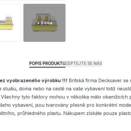
POPIS PRODUKTU
ZEPTEJTE SE NÁS
bez vyobrazeného výrobku !!!
Britská firma Decksaver se 
e studiu, doma nebo na cestě na vaše vybavení totiž neust
Všechny tyto faktory mohou v několika málo okamžicích př
vašeho vybavení, jsou tvarovány přesně pro konkrétní mode
itního, průhledného plastu. Nákupem získáte pouze plastov