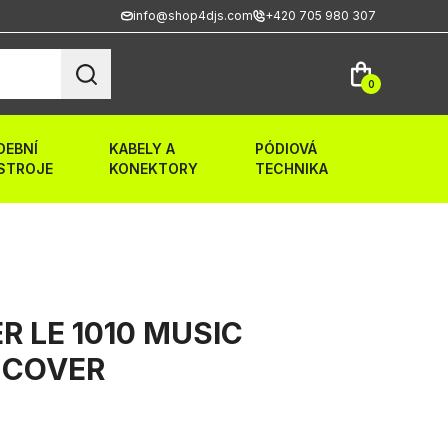
info@shop4djs.com
+420 705 980 307
0
DEBNÍ
KABELY A
PÓDIOVÁ
STROJE
KONEKTORY
TECHNIKA
 LE 1010 MUSIC
 COVER