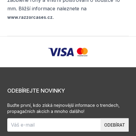
zaoblené rohy a vnitřní polstrování o tloušťce 10
mm. Bližší informace naleznete na
.
www.razzorcases.cz
ODEBÍREJTE NOVINKY
Buďte první, kdo získá nejnovější informace o trendech,
propagačních akcích a mnoho dalšího!
ODEBÍRAT