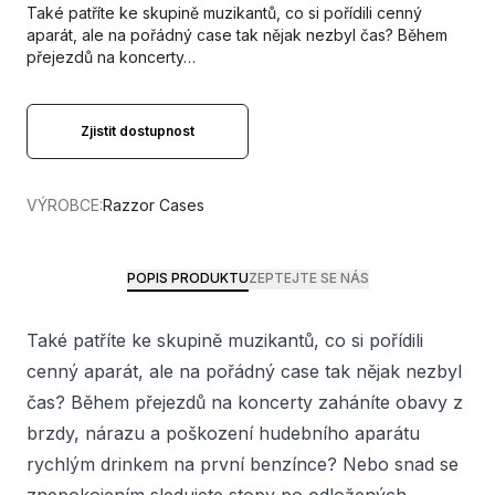
Také patříte ke skupině muzikantů, co si pořídili cenný
aparát, ale na pořádný case tak nějak nezbyl čas? Během
přejezdů na koncerty…
Zjistit dostupnost
VÝROBCE:
Razzor Cases
POPIS PRODUKTU
ZEPTEJTE SE NÁS
Také patříte ke skupině muzikantů, co si pořídili
cenný aparát, ale na pořádný case tak nějak nezbyl
čas? Během přejezdů na koncerty zaháníte obavy z
brzdy, nárazu a poškození hudebního aparátu
rychlým drinkem na první benzínce? Nebo snad se