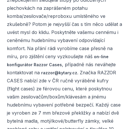
znepokojením sledujete stopy po odložených
plechovkách na zaprášeném potahu
komba/zesilovače/reproboxu umístěného ve
zkušebně? Potom je nejvyšší čas s tím něco udělat a
uvést mysl do klidu. Poskytněte vašemu cennému i
ceněnému hudebnímu vybavení odpovídající
komfort. Na přání rádi vyrobíme case přesně na
míru, pro zjištění ceny vyzkoušejte náš
on-line
, případně nás neváhejte
konfigurátor Razzor Cases
kontaktovat na
. Značka RAZZOR
razzor@kytary.cz
CASES nabízí zde v ČR ručně vyráběné kufry
(flight cases) ze férovou cenu, které poskytnou
vašim zesilovačům/boxům/klávesám a jinému
hudebnímu vybavení potřebné bezpečí. Každý case
je vyroben ze 7 mm březové překližky a nabízí dvě
bytelná madla, motýlkové/butterfly zámky, velké