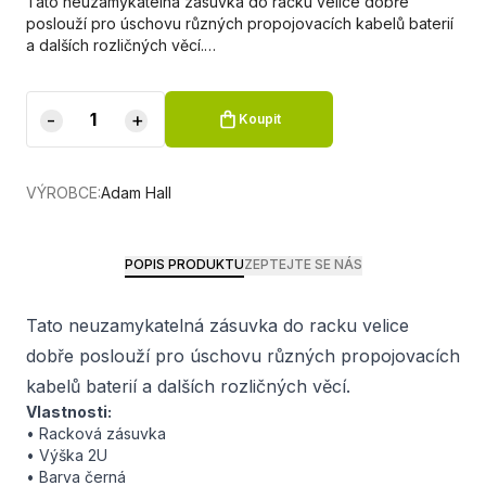
Tato neuzamykatelná zásuvka do racku velice dobře
poslouží pro úschovu různých propojovacích kabelů baterií
a dalších rozličných věcí.…
-
+
Koupit
VÝROBCE:
Adam Hall
POPIS PRODUKTU
ZEPTEJTE SE NÁS
Tato neuzamykatelná zásuvka do racku velice
dobře poslouží pro úschovu různých propojovacích
kabelů baterií a dalších rozličných věcí.
Vlastnosti:
• Racková zásuvka
• Výška 2U
• Barva černá