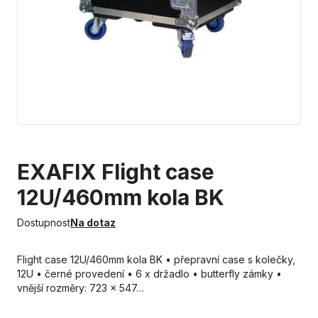
EXAFIX Flight case
12U/460mm kola BK
Dostupnost
Na dotaz
Flight case 12U/460mm kola BK • přepravní case s kolečky,
12U • černé provedení • 6 x držadlo • butterfly zámky •
vnější rozměry: 723 x 547…