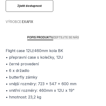
Zjistit dostupnost
VÝROBCE:
EXAFIX
POPIS PRODUKTU
ZEPTEJTE SE NÁS
Flight case 12U/460mm kola BK
• přepravní case s kolečky, 12U
• černé provedení
• 6 x držadlo
• butterfly zámky
• vnější rozměry: 723 x 547 x 600 mm
• vnitřní rozměry: 460mm x 12U x 19"
• hmotnost: 23,2 kg