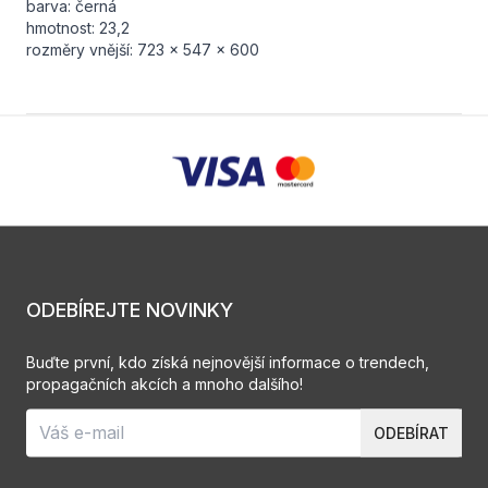
barva: černá
hmotnost: 23,2
rozměry vnější: 723 x 547 x 600
ODEBÍREJTE NOVINKY
Buďte první, kdo získá nejnovější informace o trendech,
propagačních akcích a mnoho dalšího!
ODEBÍRAT