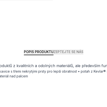
POPIS PRODUKTU
ZEPTEJTE SE NÁS
duktů z kvalitních a odolných materiálů, ale především fu
avice s třemi nekrytými prsty pro lepší obratnost • potah z Kevlar® 
ateriál nad palcem