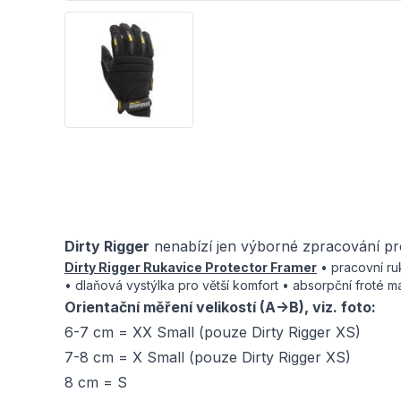
Dirty Rigger
nenabízí jen výborné zpracování pro
Dirty Rigger Rukavice Protector Framer
• pracovní ruk
• dlaňová vystýlka pro větší komfort • absorpční froté m
Orientační měření velikostí (A->B), viz. foto:
6-7 cm = XX Small (pouze Dirty Rigger XS)
7-8 cm = X Small (pouze Dirty Rigger XS)
8 cm = S