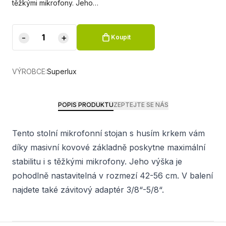
těžkými mikrofony. Jeho…
-
+
Koupit
VÝROBCE:
Superlux
POPIS PRODUKTU
ZEPTEJTE SE NÁS
Tento stolní mikrofonní stojan s husím krkem vám
díky masivní kovové základně poskytne maximální
stabilitu i s těžkými mikrofony. Jeho výška je
pohodlně nastavitelná v rozmezí 42-56 cm. V balení
najdete také závitový adaptér 3/8“-5/8“.