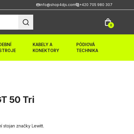
info@shop4djs.com
+420 705 980 307
0
DEBNÍ
KABELY A
PÓDIOVÁ
STROJE
KONEKTORY
TECHNIKA
T 50 Tri
í stojan značky Lewitt.