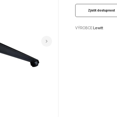
Zjistit dostupnost
VÝROBCE:
Lewitt