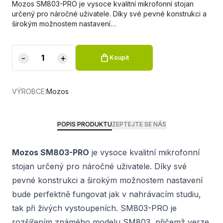
Mozos SM803-PRO je vysoce kvalitní mikrofonní stojan
určený pro náročné uživatele. Díky své pevné konstrukci a
širokým možnostem nastavení…
-
+
Koupit
VÝROBCE:
Mozos
POPIS PRODUKTU
ZEPTEJTE SE NÁS
Mozos SM803-PRO
je vysoce kvalitní mikrofonní
stojan určený pro náročné uživatele. Díky své
pevné konstrukci a širokým možnostem nastavení
bude perfektně fungovat jak v nahrávacím studiu,
tak při živých vystoupeních. SM803-PRO je
rozšířením známého modelu SM803, přičemž verze