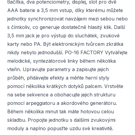
tlačítka, dva potenciometry, displej, slot pro dvě
AAA baterie a 3,5 mm vstup, díky kterému můžete
jednotky synchronizovat navzájem mezi sebou nebo
s čímkoliv, co generuje dostatečně hlasitý klik. Další
3,5 mm jack je pro výstup do sluchátek, zvukové
karty nebo PA. Být elektronickým tvůrcem zkrátka
nikdy nebylo jednodušší. PO-16 FACTORY Vytvářejte
melodické, syntezátorové linky během několika
vteřin. Upravujte parametry a zapisujte jejich
průběh, přidávejte efekty a měňte herní styly
pomocí několika krátkých dotyků palcem. Vrstvěte
na sebe sekvence a obohacujte jejich strukturu
pomocí arpeggiatoru a akordového generátoru.
Během několika minut tak máte hotovou celou
skladbu. Propojte jednotku s dalšími zvukovými
moduly a naplno popusťte uzdu své kreativitě.