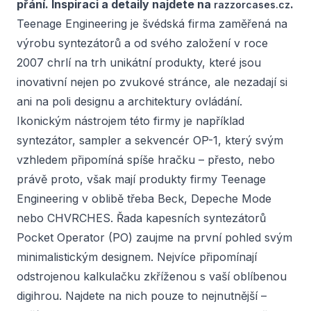
přání. Inspiraci a detaily najdete na
.
razzorcases.cz
Teenage Engineering je švédská firma zaměřená na
výrobu syntezátorů a od svého založení v roce
2007 chrlí na trh unikátní produkty, které jsou
inovativní nejen po zvukové stránce, ale nezadají si
ani na poli designu a architektury ovládání.
Ikonickým nástrojem této firmy je například
syntezátor, sampler a sekvencér OP-1, který svým
vzhledem připomíná spíše hračku – přesto, nebo
právě proto, však mají produkty firmy Teenage
Engineering v oblibě třeba Beck, Depeche Mode
nebo CHVRCHES. Řada kapesních syntezátorů
Pocket Operator (PO) zaujme na první pohled svým
minimalistickým designem. Nejvíce připomínají
odstrojenou kalkulačku zkříženou s vaší oblíbenou
digihrou. Najdete na nich pouze to nejnutnější –