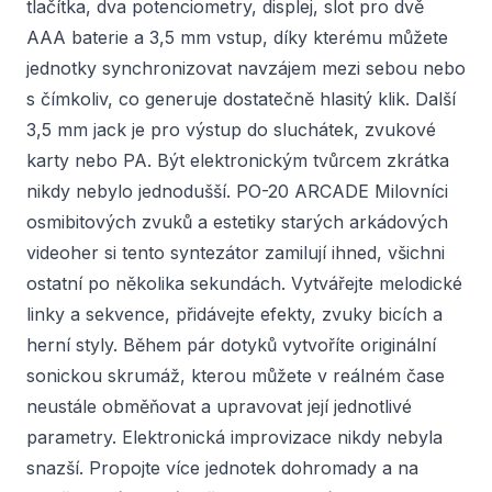
tlačítka, dva potenciometry, displej, slot pro dvě
AAA baterie a 3,5 mm vstup, díky kterému můžete
jednotky synchronizovat navzájem mezi sebou nebo
s čímkoliv, co generuje dostatečně hlasitý klik. Další
3,5 mm jack je pro výstup do sluchátek, zvukové
karty nebo PA. Být elektronickým tvůrcem zkrátka
nikdy nebylo jednodušší. PO-20 ARCADE Milovníci
osmibitových zvuků a estetiky starých arkádových
videoher si tento syntezátor zamilují ihned, všichni
ostatní po několika sekundách. Vytvářejte melodické
linky a sekvence, přidávejte efekty, zvuky bicích a
herní styly. Během pár dotyků vytvoříte originální
sonickou skrumáž, kterou můžete v reálném čase
neustále obměňovat a upravovat její jednotlivé
parametry. Elektronická improvizace nikdy nebyla
snazší. Propojte více jednotek dohromady a na