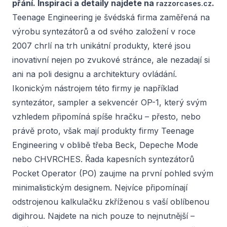
přání. Inspiraci a detaily najdete na
.
razzorcases.cz
Teenage Engineering je švédská firma zaměřená na
výrobu syntezátorů a od svého založení v roce
2007 chrlí na trh unikátní produkty, které jsou
inovativní nejen po zvukové stránce, ale nezadají si
ani na poli designu a architektury ovládání.
Ikonickým nástrojem této firmy je například
syntezátor, sampler a sekvencér OP-1, který svým
vzhledem připomíná spíše hračku – přesto, nebo
právě proto, však mají produkty firmy Teenage
Engineering v oblibě třeba Beck, Depeche Mode
nebo CHVRCHES. Řada kapesních syntezátorů
Pocket Operator (PO) zaujme na první pohled svým
minimalistickým designem. Nejvíce připomínají
odstrojenou kalkulačku zkříženou s vaší oblíbenou
digihrou. Najdete na nich pouze to nejnutnější –