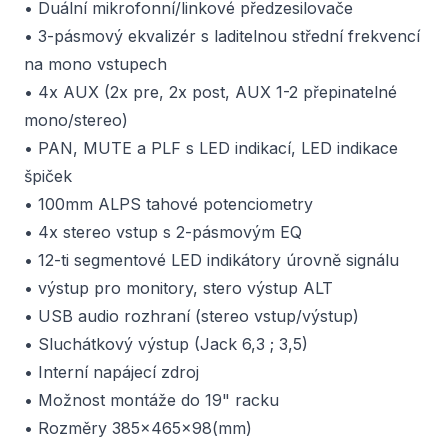
• Duální mikrofonní/linkové předzesilovače
• 3-pásmový ekvalizér s laditelnou střední frekvencí
na mono vstupech
• 4x AUX (2x pre, 2x post, AUX 1-2 přepinatelné
mono/stereo)
• PAN, MUTE a PLF s LED indikací, LED indikace
špiček
• 100mm ALPS tahové potenciometry
• 4x stereo vstup s 2-pásmovým EQ
• 12-ti segmentové LED indikátory úrovně signálu
• výstup pro monitory, stero výstup ALT
• USB audio rozhraní (stereo vstup/výstup)
• Sluchátkový výstup (Jack 6,3 ; 3,5)
• Interní napájecí zdroj
• Možnost montáže do 19" racku
• Rozměry 385x465x98(mm)