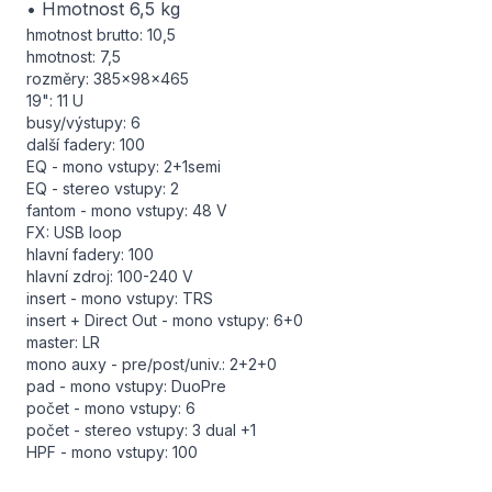
• Hmotnost 6,5 kg
hmotnost brutto: 10,5
hmotnost: 7,5
rozměry: 385×98×465
19": 11 U
busy/výstupy: 6
další fadery: 100
EQ - mono vstupy: 2+1semi
EQ - stereo vstupy: 2
fantom - mono vstupy: 48 V
FX: USB loop
hlavní fadery: 100
hlavní zdroj: 100-240 V
insert - mono vstupy: TRS
insert + Direct Out - mono vstupy: 6+0
master: LR
mono auxy - pre/post/univ.: 2+2+0
pad - mono vstupy: DuoPre
počet - mono vstupy: 6
počet - stereo vstupy: 3 dual +1
HPF - mono vstupy: 100