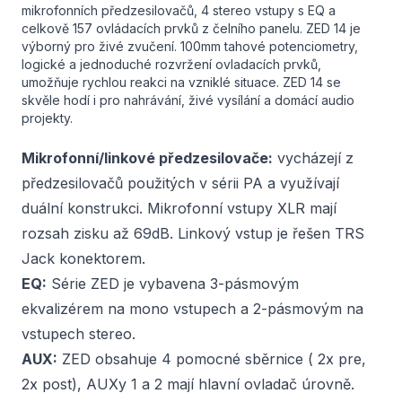
mikrofonních předzesilovačů, 4 stereo vstupy s EQ a
celkově 157 ovládacích prvků z čelního panelu. ZED 14 je
výborný pro živé zvučení. 100mm tahové potenciometry,
logické a jednoduché rozvržení ovladacích prvků,
umožňuje rychlou reakci na vzniklé situace. ZED 14 se
skvěle hodí i pro nahrávání, živé vysílání a domácí audio
projekty.
Mikrofonní/linkové předzesilovače:
vycházejí z
předzesilovačů použitých v sérii PA a využívají
duální konstrukci. Mikrofonní vstupy XLR mají
rozsah zisku až 69dB. Linkový vstup je řešen TRS
Jack konektorem.
EQ:
Série ZED je vybavena 3-pásmovým
ekvalizérem na mono vstupech a 2-pásmovým na
vstupech stereo.
AUX:
ZED obsahuje 4 pomocné sběrnice ( 2x pre,
2x post), AUXy 1 a 2 mají hlavní ovladač úrovně.