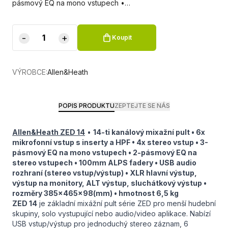
pásmový EQ na mono vstupech •…
-
+
Koupit
VÝROBCE:
Allen&Heath
POPIS PRODUKTU
ZEPTEJTE SE NÁS
Allen&Heath ZED 14
•
14-ti kanálový mixažní pult • 6x
mikrofonní vstup s inserty a HPF • 4x stereo vstup • 3-
pásmový EQ na mono vstupech • 2-pásmový EQ na
stereo vstupech • 100mm ALPS fadery • USB audio
rozhraní (stereo vstup/výstup) • XLR hlavní výstup,
výstup na monitory, ALT výstup, sluchátkový výstup •
rozměry 385x465x98(mm) • hmotnost 6,5 kg
ZED 14
je základní mixážní pult série ZED pro menší hudební
skupiny, solo vystupující nebo audio/video aplikace. Nabízí
USB vstup/výstup pro jednoduchý stereo záznam, 6