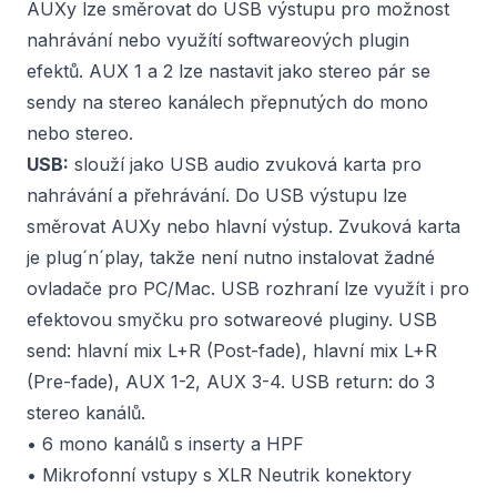
AUXy lze směrovat do USB výstupu pro možnost
nahrávání nebo využítí softwareových plugin
efektů. AUX 1 a 2 lze nastavit jako stereo pár se
sendy na stereo kanálech přepnutých do mono
nebo stereo.
USB:
slouží jako USB audio zvuková karta pro
nahrávání a přehrávání. Do USB výstupu lze
směrovat AUXy nebo hlavní výstup. Zvuková karta
je plug´n´play, takže není nutno instalovat žadné
ovladače pro PC/Mac. USB rozhraní lze využít i pro
efektovou smyčku pro sotwareové pluginy. USB
send: hlavní mix L+R (Post-fade), hlavní mix L+R
(Pre-fade), AUX 1-2, AUX 3-4. USB return: do 3
stereo kanálů.
• 6 mono kanálů s inserty a HPF
• Mikrofonní vstupy s XLR Neutrik konektory