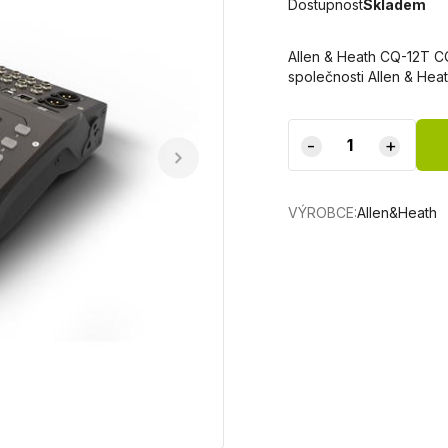
Dostupnost
Skladem
Allen & Heath CQ-12T CQ
společnosti Allen & He
-
+
VÝROBCE:
Allen&Heath