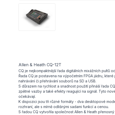
Allen & Heath CQ-12T
CQ je nejkompaktnější řada digitálních mixážních pultů od
Řada CQ je postavena na výpočetním FPGA jádru, které p
nahrávání či přehrávání souborů na SD a USB.
S důrazem na rychlost a snadnost použití přináší řada CQ
zpětné vazby a také efekty reagující na signál. Tyto nov
očekávají.
K dispozici jsou tři různé formáty - dva desktopové mode
rozhraní, ale s mírně odlišnými sadami funkcí a cenou.
S řadou CQ vytvořila společnost Allen & Heath přenosný 