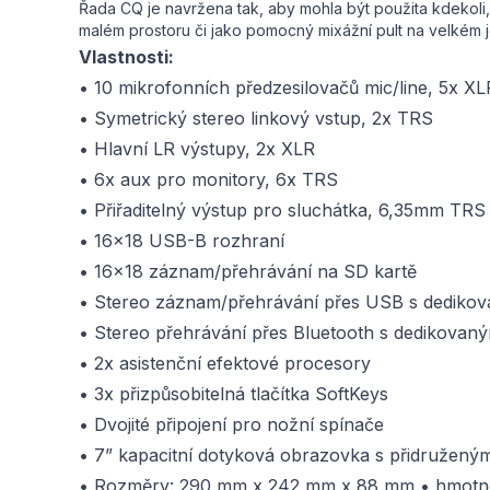
Řada CQ je navržena tak, aby mohla být použita kdekoli,
malém prostoru či jako pomocný mixážní pult na velkém je
Vlastnosti:
• 10 mikrofonních předzesilovačů mic/line, 5x X
• Symetrický stereo linkový vstup, 2x TRS
• Hlavní LR výstupy, 2x XLR
• 6x aux pro monitory, 6x TRS
• Přiřaditelný výstup pro sluchátka, 6,35mm TRS
• 16x18 USB-B rozhraní
• 16x18 záznam/přehrávání na SD kartě
• Stereo záznam/přehrávání přes USB s dediko
• Stereo přehrávání přes Bluetooth s dedikova
• 2x asistenční efektové procesory
• 3x přizpůsobitelná tlačítka SoftKeys
• Dvojité připojení pro nožní spínače
• 7” kapacitní dotyková obrazovka s přidružen
• Rozměry: 290 mm x 242 mm x 88 mm • hmotno