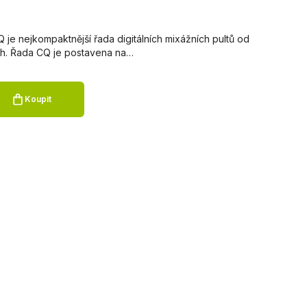
 je nejkompaktnější řada digitálních mixážních pultů od
ath. Řada CQ je postavena na…
Koupit