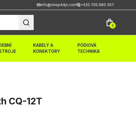
info@shop4djs.com
+420 705 980 307
0
DEBNÍ
KABELY A
PÓDIOVÁ
STROJE
KONEKTORY
TECHNIKA
th CQ-12T