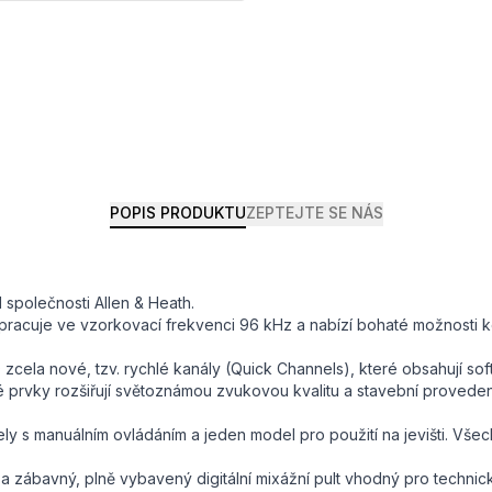
POPIS PRODUKTU
ZEPTEJTE SE NÁS
 společnosti Allen & Heath.
racuje ve vzorkovací frekvenci 96 kHz a nabízí bohaté možnosti kon
 zcela nové, tzv. rychlé kanály (Quick Channels), které obsahují sof
é prvky rozšiřují světoznámou zvukovou kvalitu a stavební provedení
ly s manuálním ovládáním a jeden model pro použití na jevišti. Všech
a zábavný, plně vybavený digitální mixážní pult vhodný pro technick