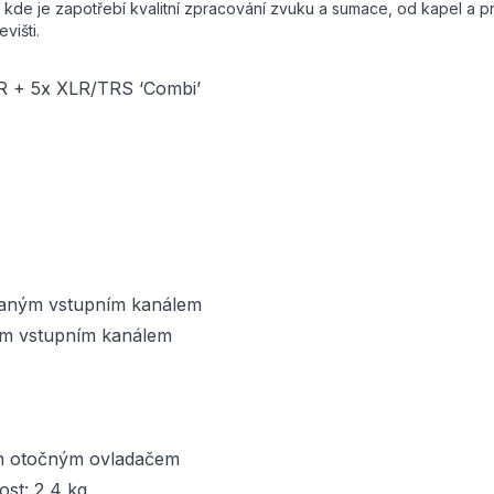
 kde je zapotřebí kvalitní zpracování zvuku a sumace, od kapel a p
višti.
LR + 5x XLR/TRS ‘Combi’
vaným vstupním kanálem
ným vstupním kanálem
ým otočným ovladačem
st: 2,4 kg