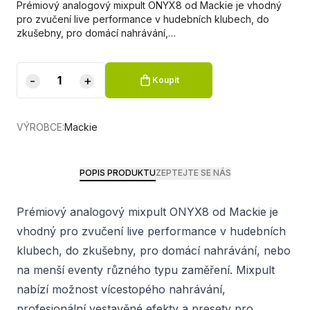
Prémiový analogový mixpult ONYX8 od Mackie je vhodný
pro zvučení live performance v hudebních klubech, do
zkušebny, pro domácí nahrávání,…
-
+
Koupit
VÝROBCE:
Mackie
POPIS PRODUKTU
ZEPTEJTE SE NÁS
Prémiový analogový mixpult ONYX8 od Mackie je
vhodný pro zvučení live performance v hudebních
klubech, do zkušebny, pro domácí nahrávání, nebo
na menší eventy různého typu zaměření. Mixpult
nabízí možnost vícestopého nahrávání,
profesionální vestavěné efekty a presety pro