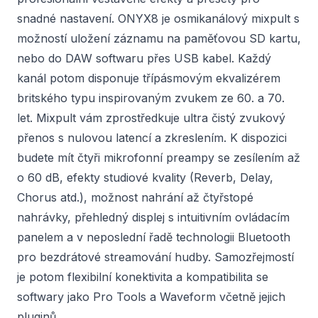
snadné nastavení. ONYX8 je osmikanálový mixpult s
možností uložení záznamu na paměťovou SD kartu,
nebo do DAW softwaru přes USB kabel. Každý
kanál potom disponuje třípásmovým ekvalizérem
britského typu inspirovaným zvukem ze 60. a 70.
let. Mixpult vám zprostředkuje ultra čistý zvukový
přenos s nulovou latencí a zkreslením. K dispozici
budete mít čtyři mikrofonní preampy se zesílením až
o 60 dB, efekty studiové kvality (Reverb, Delay,
Chorus atd.), možnost nahrání až čtyřstopé
nahrávky, přehledný displej s intuitivním ovládacím
panelem a v neposlední řadě technologii Bluetooth
pro bezdrátové streamování hudby. Samozřejmostí
je potom flexibilní konektivita a kompatibilita se
softwary jako Pro Tools a Waveform včetně jejich
pluginů.