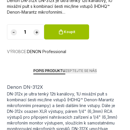
Denon DN-312X DN-312x je ultra tenký 12ti kanálovy, 1U
mixážní pult s kombinací šesti mic/line vstupů (HDHQ™
Denon-Marantz mikrofonními…
-
+
Koupit
VÝROBCE:
DENON Professional
POPIS PRODUKTU
ZEPTEJTE SE NÁS
Denon DN-312X
DN-312x je ultra tenký 12ti kanálovy, 1U mixážní pult s
kombinací šesti mic/line vstupů (HDHQ™ Denon-Marantz
mikrofonními preampy) a šesti dalšími line vstupy. Dále je
DN-312x osazen XLR výstupy, párem 1/4" (6,3mm) RCA
výstupů pro připojení nahrávacích zařízení a 1/4" (6,3mm)
mikrofoním monitor výstupem, sloužícím k samostatnému
monitorování mikrofoních signálů. DN-312X umožňuje