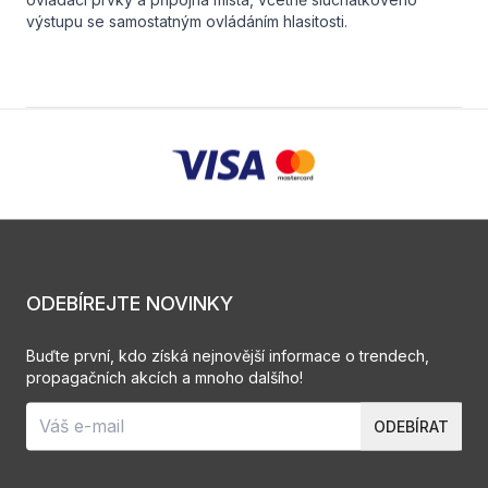
výstupu se samostatným ovládáním hlasitosti.
ODEBÍREJTE NOVINKY
Buďte první, kdo získá nejnovější informace o trendech,
propagačních akcích a mnoho dalšího!
ODEBÍRAT