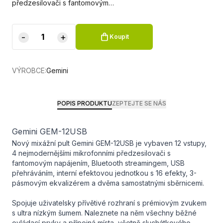
předzesilovači s fantomovým…
-
+
Koupit
VÝROBCE:
Gemini
POPIS PRODUKTU
ZEPTEJTE SE NÁS
Gemini GEM-12USB
Nový mixážní pult Gemini GEM-12USB je vybaven 12 vstupy,
4 nejmodernějšími mikrofonními předzesilovači s
fantomovým napájením, Bluetooth streamingem, USB
přehráváním, interní efektovou jednotkou s 16 efekty, 3-
pásmovým ekvalizérem a dvěma samostatnými sběrnicemi.
Spojuje uživatelsky přívětivé rozhraní s prémiovým zvukem
s ultra nízkým šumem. Naleznete na něm všechny běžné
ovládací prvky a přípojná místa, včetně sluchátkového