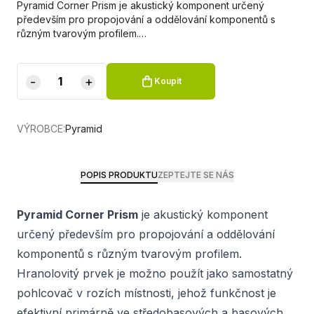
Pyramid Corner Prism je akustický komponent určený
především pro propojování a oddělování komponentů s
různým tvarovým profilem.…
-
+
Koupit
VÝROBCE:
Pyramid
POPIS PRODUKTU
ZEPTEJTE SE NÁS
Pyramid Corner Prism
je akustický komponent
určený především pro propojování a oddělování
komponentů s různým tvarovým profilem.
Hranolovitý prvek je možno použít jako samostatný
pohlcovač v rozích místnosti, jehož funkčnost je
efektivní primárně ve středobasových a basových