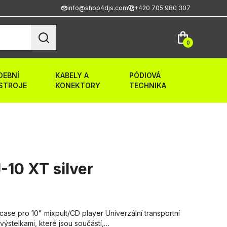
info@shop4djs.com
+420 705 980 307
0
DEBNÍ
KABELY A
PÓDIOVÁ
STROJE
KONEKTORY
TECHNIKA
10 XT silver
se pro 10" mixpult/CD player Univerzální transportní
 výstelkami, které jsou součástí,…