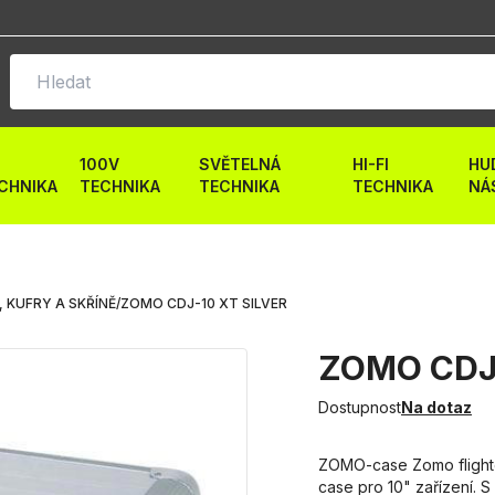
100V
SVĚTELNÁ
HI-FI
HU
CHNIKA
TECHNIKA
TECHNIKA
TECHNIKA
NÁ
 KUFRY A SKŘÍNĚ
/
ZOMO CDJ-10 XT SILVER
ZOMO CDJ-
Dostupnost
Na dotaz
ZOMO-case Zomo flightca
case pro 10" zařízení. S