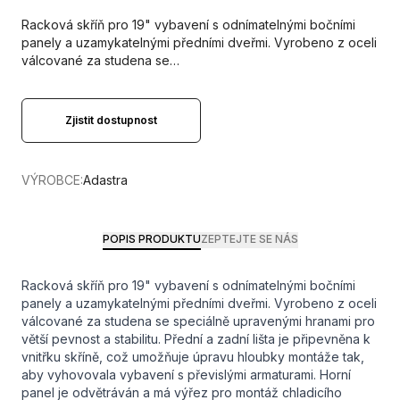
Racková skříň pro 19" vybavení s odnímatelnými bočními
panely a uzamykatelnými předními dveřmi. Vyrobeno z oceli
válcované za studena se…
Zjistit dostupnost
VÝROBCE:
Adastra
POPIS PRODUKTU
ZEPTEJTE SE NÁS
Racková skříň pro 19" vybavení s odnímatelnými bočními
panely a uzamykatelnými předními dveřmi. Vyrobeno z oceli
válcované za studena se speciálně upravenými hranami pro
větší pevnost a stabilitu. Přední a zadní lišta je připevněna k
vnitřku skříně, což umožňuje úpravu hloubky montáže tak,
aby vyhovovala vybavení s převislými armaturami. Horní
panel je odvětráván a má výřez pro montáž chladicího