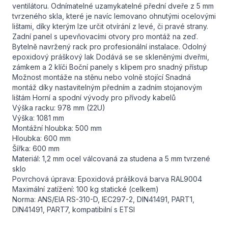
ventilátoru. Odnímatelné uzamykatelné přední dveře z 5 mm
tvrzeného skla, které je navíc lemovano ohnutými ocelovými
lištami, díky kterým lze určit otvírání z levé, či pravé strany.
Zadní panel s upevňovacími otvory pro montáž na zeď.
Bytelně navržený rack pro profesionální instalace. Odolný
epoxidový práškový lak Dodává se se skleněnými dveřmi,
zámkem a 2 klíči Boční panely s klipem pro snadný přístup
Možnost montáže na stěnu nebo volně stojící Snadná
montáž díky nastavitelným předním a zadním stojanovým
lištám Horní a spodní vývody pro přívody kabelů
Výška racku: 978 mm (22U)
Výška: 1081 mm
Montážní hloubka: 500 mm
Hloubka: 600 mm
Šířka: 600 mm
Materiál: 1,2 mm ocel válcovaná za studena a 5 mm tvrzené
sklo
Povrchová úprava: Epoxidová prášková barva RAL9004
Maximální zatížení: 100 kg statické (celkem)
Norma: ANS/EIA RS-310-D, IEC297-2, DIN41491, PART1,
DIN41491, PART7, kompatibilní s ETSI