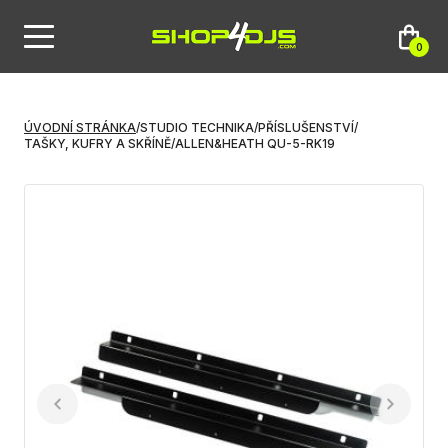
0
ÚVODNÍ STRÁNKA
/
STUDIO TECHNIKA
/
PŘÍSLUŠENSTVÍ
/
TAŠKY, KUFRY A SKŘÍNĚ
/
ALLEN&HEATH QU-5-RK19