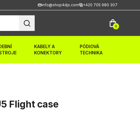
info@shop4djs.com
+420 705 980 307
0
DEBNÍ
KABELY A
PÓDIOVÁ
STROJE
KONEKTORY
TECHNIKA
 Flight case