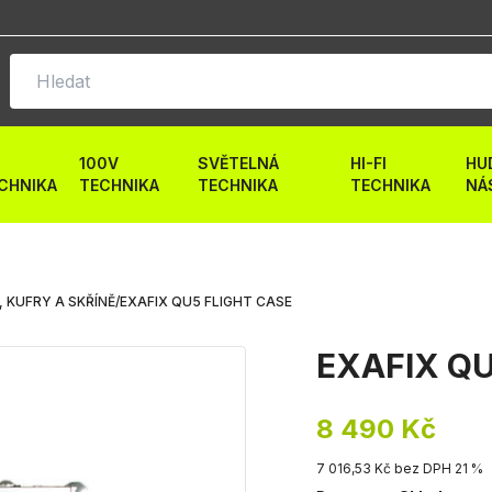
100V
SVĚTELNÁ
HI-FI
HU
CHNIKA
TECHNIKA
TECHNIKA
TECHNIKA
NÁ
 KUFRY A SKŘÍNĚ
/
EXAFIX QU5 FLIGHT CASE
EXAFIX QU5
8 490 Kč
7 016,53 Kč bez DPH 21 %