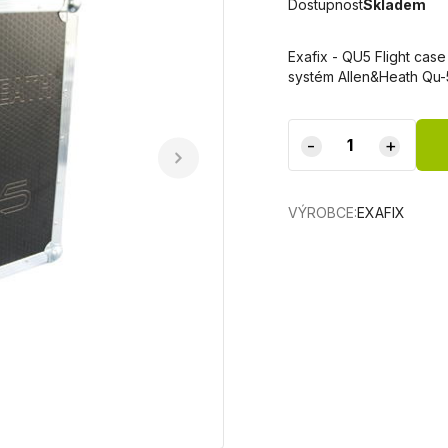
Dostupnost
Skladem
Exafix - QU5 Flight cas
systém Allen&Heath Qu-
-
+
VÝROBCE:
EXAFIX