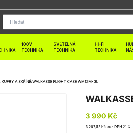
100V
SVĚTELNÁ
HI-FI
HU
CHNIKA
TECHNIKA
TECHNIKA
TECHNIKA
NÁ
 KUFRY A SKŘÍNĚ
/
WALKASSE FLIGHT CASE WM12M-GL
WALKASSE
3 990 Kč
3 297,52 Kč bez DPH 21 %