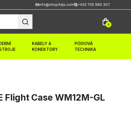
info@shop4djs.com
+420 705 980 307
0
DEBNÍ
KABELY A
PÓDIOVÁ
STROJE
KONEKTORY
TECHNIKA
 Flight Case WM12M-GL