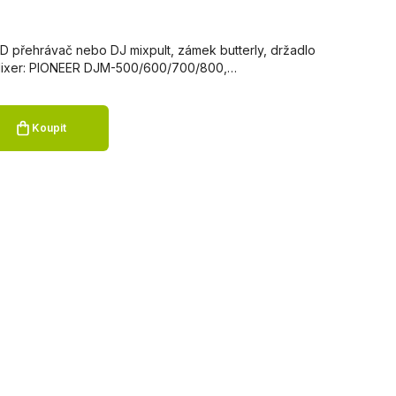
CD přehrávač nebo DJ mixpult, zámek butterly, držadlo
 Mixer: PIONEER DJM-500/600/700/800,…
Koupit