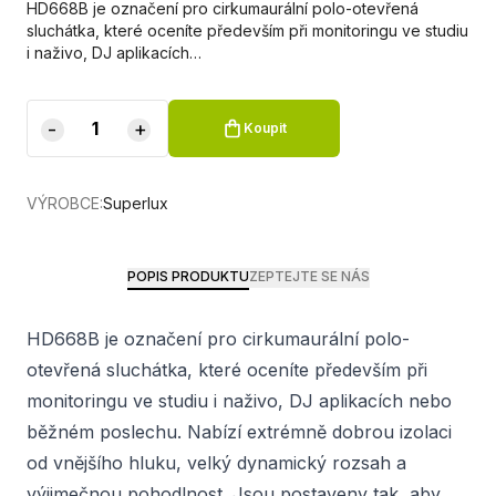
HD668B je označení pro cirkumaurální polo-otevřená
sluchátka, které oceníte především při monitoringu ve studiu
i naživo, DJ aplikacích…
-
+
Koupit
VÝROBCE:
Superlux
POPIS PRODUKTU
ZEPTEJTE SE NÁS
HD668B je označení pro cirkumaurální polo-
otevřená sluchátka, které oceníte především při
monitoringu ve studiu i naživo, DJ aplikacích nebo
běžném poslechu. Nabízí extrémně dobrou izolaci
od vnějšího hluku, velký dynamický rozsah a
výjimečnou pohodlnost. Jsou postaveny tak, aby