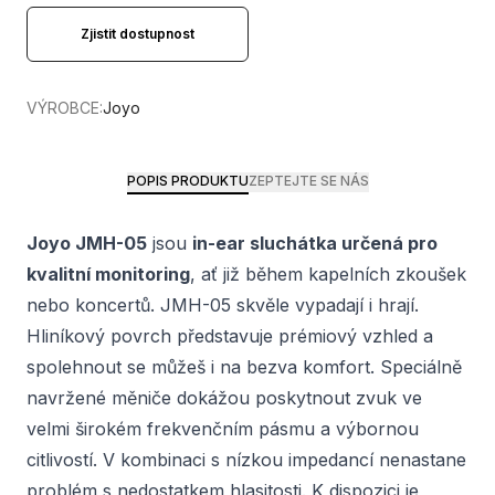
Zjistit dostupnost
VÝROBCE:
Joyo
POPIS PRODUKTU
ZEPTEJTE SE NÁS
Joyo JMH-05
jsou
in-ear sluchátka určená pro
kvalitní monitoring
, ať již během kapelních zkoušek
nebo koncertů. JMH-05 skvěle vypadají i hrají.
Hliníkový povrch představuje prémiový vzhled a
spolehnout se můžeš i na bezva komfort. Speciálně
navržené měniče dokážou poskytnout zvuk ve
velmi širokém frekvenčním pásmu a výbornou
citlivostí. V kombinaci s nízkou impedancí nenastane
problém s nedostatkem hlasitosti. K dispozici je