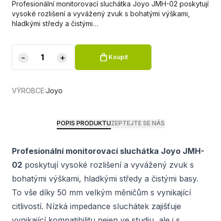
Profesionální monitorovací sluchátka Joyo JMH-02 poskytují
vysoké rozlišení a vyvážený zvuk s bohatými výškami,
hladkými středy a čistými…
-
+
Koupit
VÝROBCE:
Joyo
POPIS PRODUKTU
ZEPTEJTE SE NÁS
Profesionální monitorovací sluchátka Joyo JMH-
02
poskytují vysoké rozlišení a vyvážený zvuk s
bohatými výškami, hladkými středy a čistými basy.
To vše díky 50 mm velkým měničům s vynikající
citlivostí. Nízká impedance sluchátek zajišťuje
vynikající kompatibilitu nejen ve studiu, ale i s