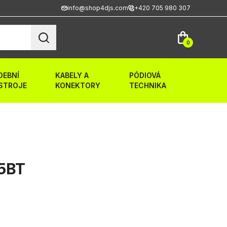
info@shop4djs.com
+420 705 980 307
0
DEBNÍ
KABELY A
PÓDIOVÁ
STROJE
KONEKTORY
TECHNIKA
5BT