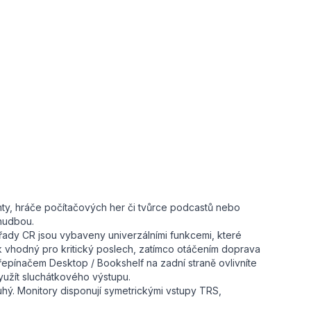
nty, hráče počítačových her či tvůrce podcastů nebo
 hudbou.
 řady CR jsou vybaveny univerzálními funkcemi, které
 vhodný pro kritický poslech, zatímco otáčením doprava
 přepínačem Desktop / Bookshelf na zadní straně ovlivníte
využít sluchátkového výstupu.
hý. Monitory disponují symetrickými vstupy TRS,