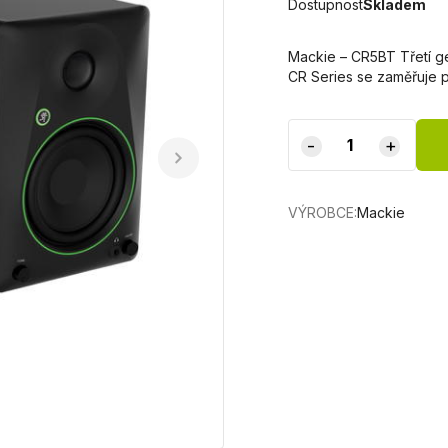
Dostupnost
Skladem
Mackie – CR5BT Třetí ge
CR Series se zaměřuje 
-
+
VÝROBCE:
Mackie