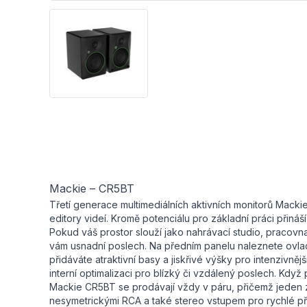
Mackie – CR5BT
Třetí generace multimediálních aktivních monitorů Mack
editory videí. Kromě potenciálu pro základní práci přiná
Pokud váš prostor slouží jako nahrávací studio, pracovn
vám usnadní poslech. Na předním panelu naleznete ovla
přidáváte atraktivní basy a jiskřivé výšky pro intenzivně
interní optimalizaci pro blízký či vzdálený poslech. Kdy
Mackie CR5BT se prodávají vždy v páru, přičemž jeden z
nesymetrickými RCA a také stereo vstupem pro rychlé při