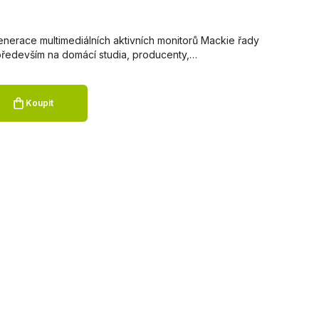
nerace multimediálních aktivních monitorů Mackie řady
především na domácí studia, producenty,…
Koupit