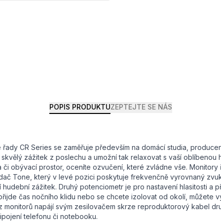
POPIS PRODUKTU
ZEPTEJTE SE NÁS
ie řady CR Series se zaměřuje především na domácí studia, produce
ší skvělý zážitek z poslechu a umožní tak relaxovat s vaší oblíbenou
a či obývací prostor, oceníte ozvučení, které zvládne vše. Monitory
dač Tone, který v levé pozici poskytuje frekvenčně vyrovnaný zvuk
jší hudební zážitek. Druhý potenciometr je pro nastavení hlasitosti a
ž přijde čas nočního klidu nebo se chcete izolovat od okolí, můžete 
 monitorů napájí svým zesilovačem skrze reproduktorový kabel dru
pojení telefonu či notebooku.