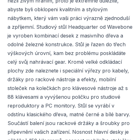
nežli živým hraním, proto je extrémně důležité,
abyste byli obklopeni kvalitním a stylovým
nábytkem, který vám vaši práci výrazně zjednoduší
a zpříjemní. Studiový stůl Headquarter od Wavebone
je vyroben kombinací desek z masivního dřeva a
odolné železné konstrukce. Stůl je řazen do třech
výškových úrovní, kam bez problému poskládáte
celý svůj nahrávací gear. Kromě velké odkládací
plochy zde naleznete i speciální výřezy pro kabely,
držáky pro rackové nástroje a efekty, mobilní
stoleček na kolečkách pro klávesové nástroje až s
88 klávesami a vyvýšenou poličku pro studiové
reproduktory a PC monitory. Stůl se vyrábí v
odstínu klasického dřeva, matné černé a bílé barvy.
Součástí balení jsou rackové držáky a šroubky pro
připevnění vašich zařízení. Nosnost hlavní desky je