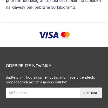
přibližně 150 kilogramů, nosnost mobilního stolečku
na klávesy pak přibližně 30 kilogramů.
ODEBÍREJTE NOVINKY
Buďte první, kdo získá nejnovější informace o trendech,
propagačních akcích a mnoho dalšího!
ODEBÍRAT